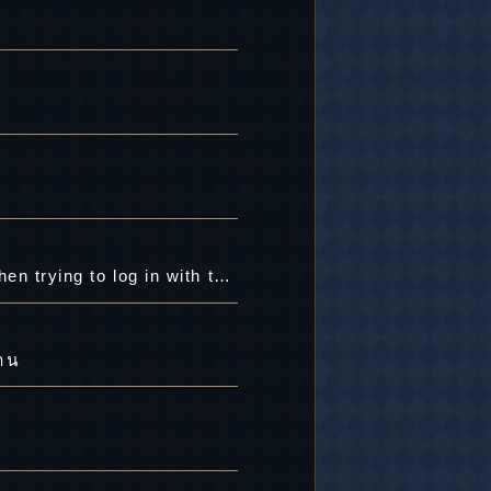
For users who see the "Login Restricted" error message and are unable to log in when trying to log in with their ASOBIMO Account after Tuesday, April 21:
่าน